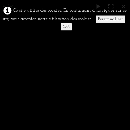
45 / 46
Ce site utilise des cookies. En continuant à naviguer sur ce
site, vous acceptez notre utilisation des cookies.
Personnaliser
OK
Les 
Accu
Nettoyage et entretien du
balisage